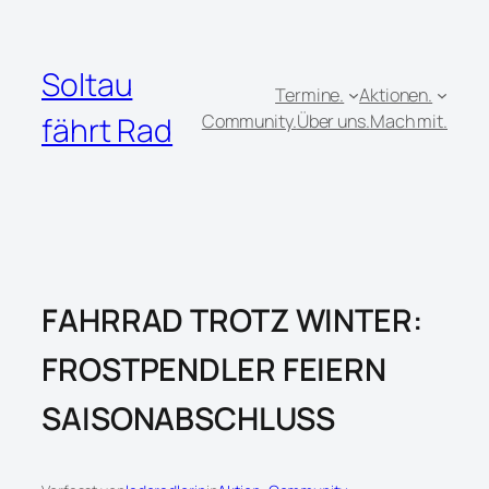
Zum
Inhalt
springen
Soltau
Termine.
Aktionen.
fährt Rad
Community.
Über uns.
Mach mit.
FAHRRAD TROTZ WINTER:
FROSTPENDLER FEIERN
SAISONABSCHLUSS