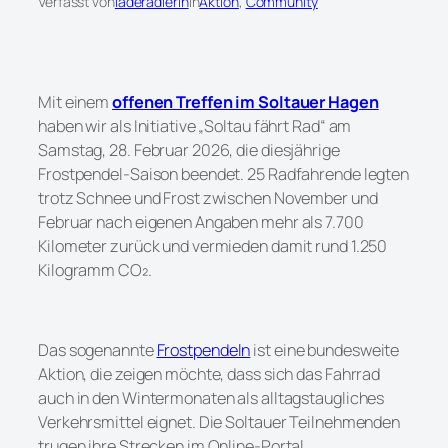
Verfasst von
laderadlerin
in
Aktion
, 
Community
Mit einem
offenen Treffen im Soltauer Hagen
haben wir als Initiative „Soltau fährt Rad“ am
Samstag, 28. Februar 2026, die diesjährige
Frostpendel-Saison beendet. 25 Radfahrende legten
trotz Schnee und Frost zwischen November und
Februar nach eigenen Angaben mehr als 7.700
Kilometer zurück und vermieden damit rund 1.250
Kilogramm CO₂.
Das sogenannte
Frostpendeln
ist eine bundesweite
Aktion, die zeigen möchte, dass sich das Fahrrad
auch in den Wintermonaten als alltagstaugliches
Verkehrsmittel eignet. Die Soltauer Teilnehmenden
trugen ihre Strecken im Online-Portal