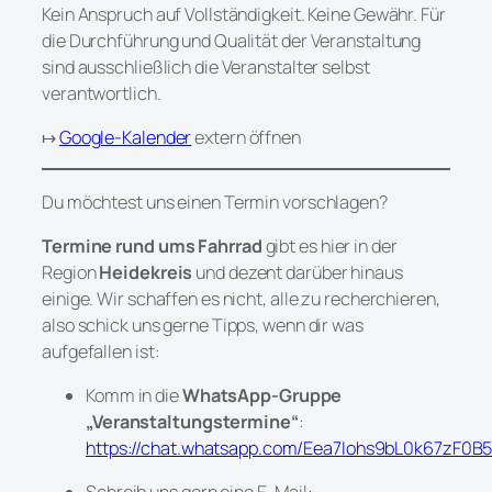
Kein Anspruch auf Vollständigkeit. Keine Gewähr. Für
die Durchführung und Qualität der Veranstaltung
sind ausschließlich die Veranstalter selbst
verantwortlich.
↦
Google-Kalender
extern öffnen
Du möchtest uns einen Termin vorschlagen?
Termine rund ums Fahrrad
gibt es hier in der
Region
Heidekreis
und dezent darüber hinaus
einige. Wir schaffen es nicht, alle zu recherchieren,
also schick uns gerne Tipps, wenn dir was
aufgefallen ist:
Komm in die
WhatsApp-Gruppe
„Veranstaltungstermine“
:
https://chat.whatsapp.com/Eea7Iohs9bL0k67zF0B