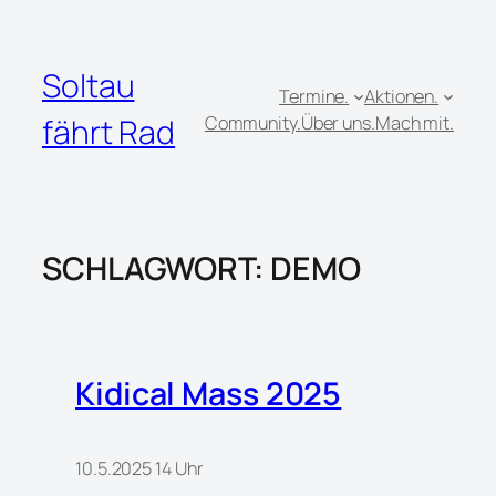
Zum
Inhalt
springen
Soltau
Termine.
Aktionen.
fährt Rad
Community.
Über uns.
Mach mit.
SCHLAGWORT:
DEMO
Kidical Mass 2025
10.5.2025 14 Uhr