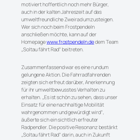
motiviert hoffentlich noch mehr Bürger,
auch in der kalten Jahreszeit auf das
umweltfreundliche Zweirad umzusteigen.
Wer sich noch beim Frostpendeln
anschließen möchte, kann auf der
Homepage
www.frostpendeln.de
dem Team
„Soltau fährt Rad“ beitreten.
Zusammenfassend war es eine rundum
gelungene Aktion. Die Fahrradfahrenden
zeigten sich erfreut darüber, Anerkennung
für ihr umweltbewusstes Verhalten zu
erhalten. „Es ist schön zu sehen, dass unser
Einsatz für eine nachhaltige Mobilität
wahrgenommen und gewürdigt wird“,
äußerte sich ein sichtlich erfreuter
Radpendler. Die positive Resonanz bestärkt
„Soltau fährt Rad“ darin, auch in Zukunft