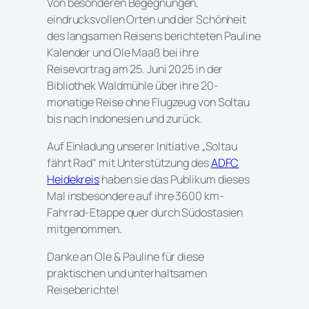
Von besonderen Begegnungen,
eindrucksvollen Orten und der Schönheit
des langsamen Reisens berichteten Pauline
Kalender und Ole Maaß bei ihre
Reisevortrag am 25. Juni 2025 in der
Bibliothek Waldmühle über ihre 20-
monatige Reise ohne Flugzeug von Soltau
bis nach Indonesien und zurück.
Auf Einladung unserer Initiative „Soltau
fährt Rad“ mit Unterstützung des
ADFC
Heidekreis
haben sie das Publikum dieses
Mal insbesondere auf ihre 3600 km-
Fahrrad-Etappe quer durch Südostasien
mitgenommen.
Danke an Ole & Pauline für diese
praktischen und unterhaltsamen
Reiseberichte!