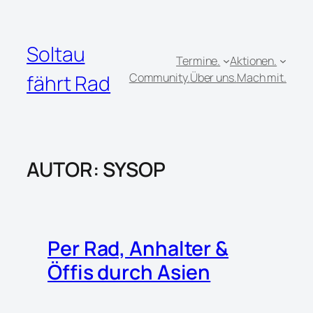
Zum
Inhalt
springen
Soltau
Termine.
Aktionen.
fährt Rad
Community.
Über uns.
Mach mit.
AUTOR:
SYSOP
Per Rad, Anhalter &
Öffis durch Asien